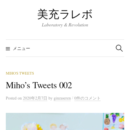
コ
美充ラレボ
ン
テ
Laboratory & Revolution
ン
ツ
検
へ
索:
メニュー
ス
キ
ッ
MIHO'S TWEETS
プ
Miho’s Tweets 002
/
Posted
on
2020年2月7日
by
ginzaseren
0件のコメント