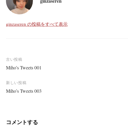
ginzaseren
ginzaseren の投稿をすべて表示
投
古い投稿
Miho’s Tweets 001
稿
ナ
新しい投稿
ビ
Miho’s Tweets 003
ゲ
ー
シ
コメントする
ョ
ン