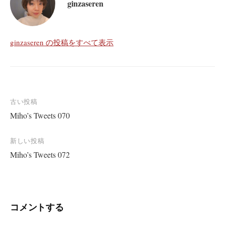
ginzaseren
ginzaseren の投稿をすべて表示
投
古い投稿
Miho’s Tweets 070
稿
ナ
新しい投稿
ビ
Miho’s Tweets 072
ゲ
ー
シ
コメントする
ョ
ン