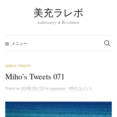
コ
美充ラレボ
ン
テ
Laboratory & Revolution
ン
ツ
検
へ
索:
メニュー
ス
キ
ッ
MIHO'S TWEETS
プ
Miho’s Tweets 071
/
Posted
on
2020年2月17日
by
ginzaseren
0件のコメント